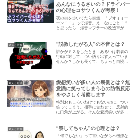
あんなにうるさいの？ドライバー
の心理をコサツくんが考察！
夜の街を歩いてたら突然、「ブオォォー
ーン！！」って爆音。え、なにごと！？
と思ったら、爆音マフラーの改造車がド
ヤ顔で走り去っていく…。こういう車、
なんでわざわざあんなにうるさくするの
か、気になったことありませんか？今回
“説教したがる人”の本音とは？
対人と社会
は、「なんで爆音マフラー車って存在す
誰かがミスをしたとき、あるいは若者の
るの？」っていう素朴な疑問からスター
行動に対して、つい語り出す人っていま
トして、運転してる人の心理や、どんな
せんか？しかも長くて、ちょっと自慢っ
対策があるのかまで、コサツくんがゆる
ぽい話が混ざっていたりして…。聞いて
っと深掘りしてみました。
る方は「それ、今必要？」と思ってしま
うこともありますよね。今回は、そん
な“説教したがる人”の本音や背景を、やさ
愛想笑いが多い人の裏側とは？無
対人と社会
しく考察してみたいと思います。
意識に笑ってしまう心の防衛反応
をやさしく考察します
特別おもしろいわけでもないのに、つい
笑ってしまう。相手に合わせて、反射的
に口角が上がる。そんな愛想笑いが多い
人、身近にいませんか？あるいは、自分
自身がそうだと感じることもあるかもし
れません。今回は、愛想笑いの奥に隠れ
“察してちゃん”の心理とは？
対人と社会
ている本当の心の動きを、やさしく人間
「何でもない」って言いながら不機嫌な
考察してみます。