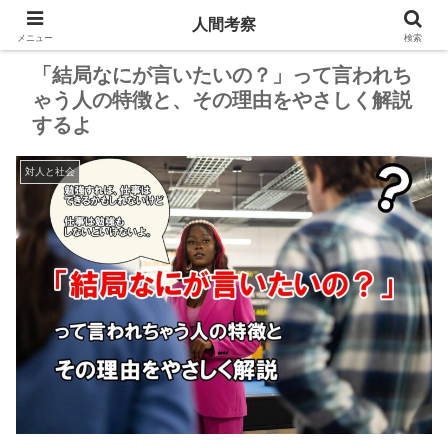
人間考察
PR
メニュー
検索
「結局なにが言いたいの？」って言われち
ゃう人の特徴と、その理由をやさしく解説
するよ
対人と社会