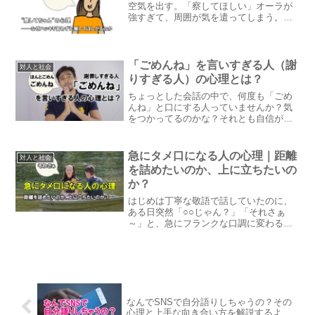
空気を出す。「察してほしい」オーラが
強すぎて、周囲が気を遣ってしまう。そ
ういった“察してちゃん”な言動に、モヤッ
とした経験はないだろうか。一見わがま
まにも見えるが、そこには意外と繊細な
心理が隠れている。今回は、そんな“察し
「ごめんね」を言いすぎる人（謝
対人と社会
てちゃん”の深層心理と、なぜそうなって
りすぎる人）の心理とは？
しまうのかをやさしく読み解いていく。
ちょっとした会話の中で、何度も「ごめ
んね」と口にする人っていませんか？気
をつかってるのかな？それとも自信がな
いのかな？この記事では、「謝りすぎて
しまう人」の心の中を、やさしく紐とい
ていきます。
急にタメ口になる人の心理｜距離
対人と社会
を詰めたいのか、上に立ちたいの
か？
はじめは丁寧な敬語で話していたのに、
ある日突然「○○じゃん？」「それさぁ
～」と、急にフランクな口調に変わる
人。「親しくなった証拠」だと感じる人
もいれば、「ちょっと馴れ馴れしくな
い？」と引いてしまう人もいるでしょ
う。ではこの“タメ口への切り替え”は、相
手にとってどんな意味を持っているの
か？今回は、そこに隠された“距離感の心
なんでSNSで自分語りしちゃうの？その
理”を読み解きます。
心理と上手な向き合い方を解説するよ