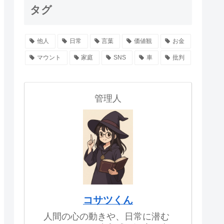
タグ
他人
日常
言葉
価値観
お金
マウント
家庭
SNS
車
批判
管理人
コサツくん
人間の心の動きや、日常に潜む