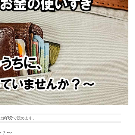
は
約3分
で読めます。
か？〜