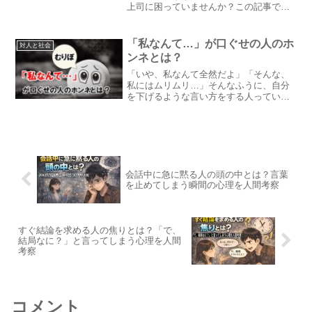
上司に困っていませんか？この記事で
は、マウント上司の心理と特徴、そして
ムリせず付き合っていくためのヒントを
紹介します。
「私なんて…」が口ぐせの人のホ
対人と社会
ンネとは？
「いや、私なんて全然だよ」「そんな、
私にはムリムリ…」そんなふうに、自分
を下げるような言い方をする人っていま
すよね。一見、謙遜してるようにも聞こ
えるけど、何度も続くと「ちょっと重た
いな…」って感じることも。この記事で
は、「私なんて…」が口ぐせの人が、ほ
んとうはどんな気持ちでそう言っている
のかを、やさしく考えていきます。
会話中に急に黙る人の頭の中とは？言葉
を止めてしまう瞬間の心理を人間考察
すぐ結論を求める人の焦りとは？「で、
結局なに？」と言ってしまう心理を人間
考察
コメント