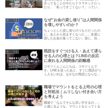
言ってることがやたらドラマチックだっ
たり、「私ってすごくない？」っていう
雰囲気が強めだったり…。今回は、“自分
に酔ってる人”ってどんな特徴があるの
か、その心理と付き合い方をやさしく考
なぜ“お金の貸し借り”は人間関係
対人と社会
察していきますね。
を壊しやすいのか？
ちょっとした貸し借りのつもりだったの
に、あとから気まずくなった…。友達に
貸したお金が返ってこない。逆に、自分
が借りたことでぎくしゃくした。そんな
経験、もしかしたら一度はあるかもしれ
ませんね。今回は、「お金の貸し借り」
既読をすぐつける人・あえて遅ら
対人と社会
がなぜ人間関係に影を落としやすいの
せる人の心理とは？LINEの反応
か、その心理的な背景をやさしく見てい
に表れる人間関係の距離感
きます。
コサツくんこんにちは、コサツくんで
す。LINEを送ったあと、すぐに既読がつ
く人もいれば、なかなか既読にならない
人もいますよね。「今見てるなら返して
ほしい」「わざと遅らせてるのかな？」
そんなふうに考えてしまうこともあるか
職場でマウントをとる上司の心理
対人と社会
もしれません。既読をす...
と対処法｜ムリしない付き合い方
を考えよう
職場で「なんでそんな言い方するの…」
と感じるような、マウントをとってくる