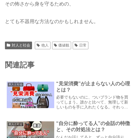
その怖さから身を守るための、
とても不器用な方法なのかもしれません。
対人と社会
他人
価値観
日常
関連記事
“見栄消費”が止まらない人の心理
対人と社会
とは？
必要でもないのに、ついブランド物を買
ってしまう。誰かと比べて、無理して新
しいものを手に入れたくなる。それって
もしかしたら「見栄消費」かもしれませ
ん。今回は、“見栄でお金を使ってしまう
心理”について、やさしくひも解いていき
“自分に酔ってる人”の会話の特徴
対人と社会
ますね。
と、その対処法とは？
なんだか話してると、ずっと自分語り。