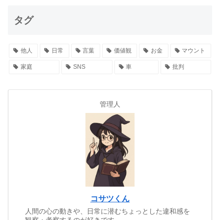
タグ
他人
日常
言葉
価値観
お金
マウント
家庭
SNS
車
批判
管理人
コサツくん
人間の心の動きや、日常に潜むちょっとした違和感を
観察・考察するのが好きです。