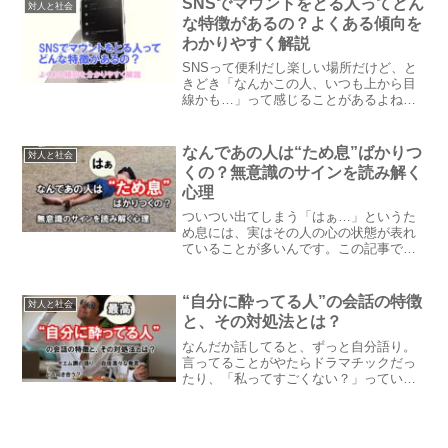
SNSでマウントをとる人ってどん
対人と社会
ていることが多いのです。今回は、その
な特徴があるの？よくある傾向を
裏側をやさしく人間考察してみます。
わかりやすく解説
SNSって便利だし楽しい場所だけど、と
きどき「なんかこの人、いつも上から目
線かも…」って感じることがあるよね。
この記事では、SNSでマウントをとって
しまう人の傾向や、どうしてそういう投
稿をするのか、その裏にある気持ちにつ
なんであの人は“ため息”ばかりつ
対人と社会
いて、わかりやすく紹介するよ。
くの？無意識のサインを読み解く
心理
ついつい出てしまう「はぁ…」というた
め息には、実はその人の心の状態が表れ
ていることが多いんです。この記事で
は、ため息ばかりつく人の心理や、その
背景にある気持ちをわかりやすく解説し
ます。
“自分に酔ってる人”の会話の特徴
対人と社会
と、その対処法とは？
なんだか話してると、ずっと自分語り。
言ってることがやたらドラマチックだっ
たり、「私ってすごくない？」っていう
雰囲気が強めだったり…。今回は、“自分
に酔ってる人”ってどんな特徴があるの
か、その心理と付き合い方をやさしく考
察していきますね。