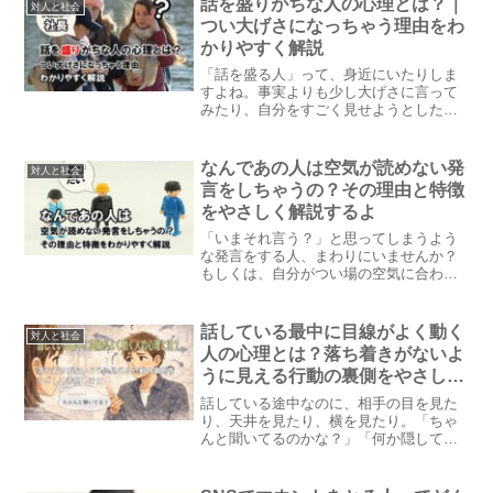
話を盛りがちな人の心理とは？｜
対人と社会
つい大げさになっちゃう理由をわ
かりやすく解説
「話を盛る人」って、身近にいたりしま
すよね。事実よりも少し大げさに言って
みたり、自分をすごく見せようとした
り。でも、なぜそんなふうに話を盛って
しまうのか？今回は、そんな「話を盛り
がちな人の心理」について、やさしくわ
なんであの人は空気が読めない発
対人と社会
かりやすく解説していきますね。
言をしちゃうの？その理由と特徴
をやさしく解説するよ
「いまそれ言う？」と思ってしまうよう
な発言をする人、まわりにいませんか？
もしくは、自分がつい場の空気に合わな
いことを言ってしまって落ち込んだ経験
がある人もいるかもしれません。今回は
「空気が読めない発言」の背景にある理
話している最中に目線がよく動く
対人と社会
由や特徴について、やさしく解説してい
人の心理とは？落ち着きがないよ
きますね。
うに見える行動の裏側をやさしく
考察します
話している途中なのに、相手の目を見た
り、天井を見たり、横を見たり。「ちゃ
んと聞いてるのかな？」「何か隠して
る？」そんなふうに感じてしまう、目線
がよく動く人。でも実はこの行動、不誠
実さよりも脳や心の使い方の癖が関係し