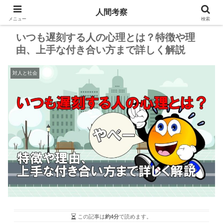
人間考察
PR
メニュー
検索
いつも遅刻する人の心理とは？特徴や理
由、上手な付き合い方まで詳しく解説
対人と社会
この記事は
約4分
で読めます。